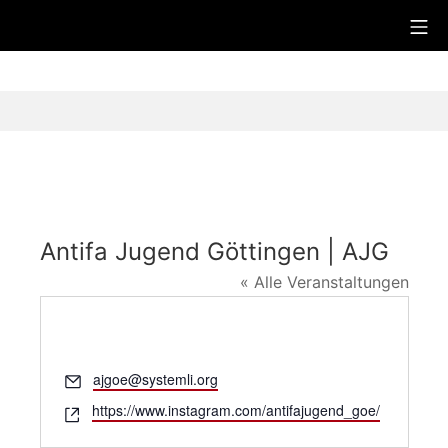
Zum
Mo
Juzi
Inhalt
springen
Antifa Jugend Göttingen | AJG
« Alle Veranstaltungen
E
ajgoe@systemli.org
m
W
https://www.instagram.com/antifajugend_goe/
a
e
i