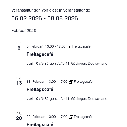
b
l
s
Veranstaltungen von diesem veranstaltende
e
06.02.2026
 - 
08.08.2026
i
D
t
Februar 2026
e
a
t
FR.
6. Februar | 13:00
-
17:00
Freitagscafé
6
u
Freitagscafé
m
Juzi - Café
Bürgerstraße 41, Göttingen, Deutschland
w
ä
FR.
h
13. Februar | 13:00
-
17:00
Freitagscafé
13
l
Freitagscafé
e
Juzi - Café
Bürgerstraße 41, Göttingen, Deutschland
n
.
FR.
20. Februar | 13:00
-
17:00
Freitagscafé
20
Freitagscafé