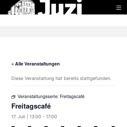
Zum
Mo
Inhalt
Juzi
springen
« Alle Veranstaltungen
Diese Veranstaltung hat bereits stattgefunden.
Veranstaltungsserie:
Freitagscafé
Freitagscafé
17. Juli | 13:00
-
17:00