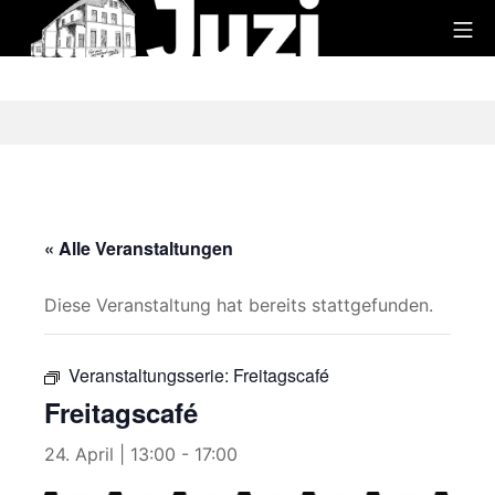
Zum
Mo
Inhalt
Juzi
springen
« Alle Veranstaltungen
Diese Veranstaltung hat bereits stattgefunden.
Veranstaltungsserie:
Freitagscafé
Freitagscafé
24. April | 13:00
-
17:00