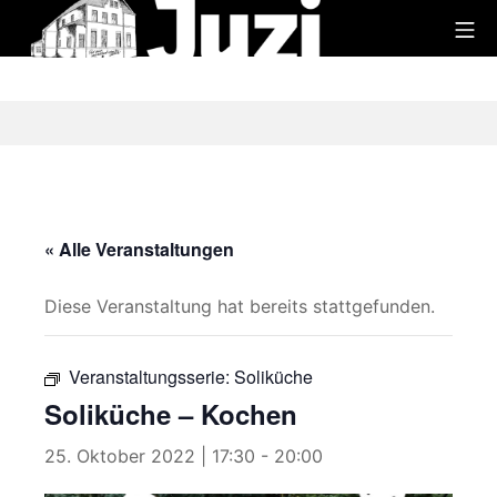
Zum
Mo
Inhalt
Juzi
springen
« Alle Veranstaltungen
Diese Veranstaltung hat bereits stattgefunden.
Veranstaltungsserie:
Soliküche
Soliküche – Kochen
25. Oktober 2022 | 17:30
-
20:00