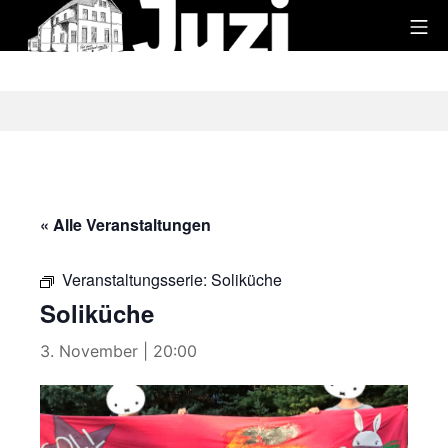
Zum
Mo
Inhalt
Juzi
springen
« Alle Veranstaltungen
Veranstaltungsserie:
Soliküche
Soliküche
3. November | 20:00