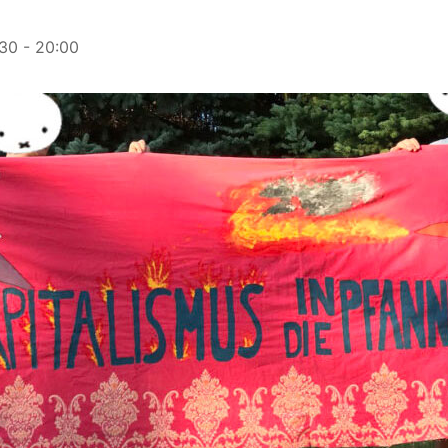
:30
-
20:00