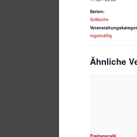
Serien:
Soliküche
Veranstaltungskategor
regelmäßig
Ähnliche V
Freitagscafé