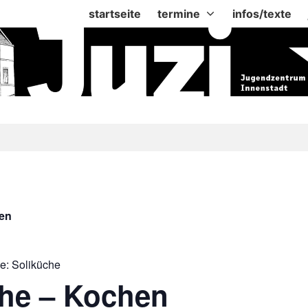
startseite
termine
infos/texte
gen
ie:
Soliküche
che – Kochen