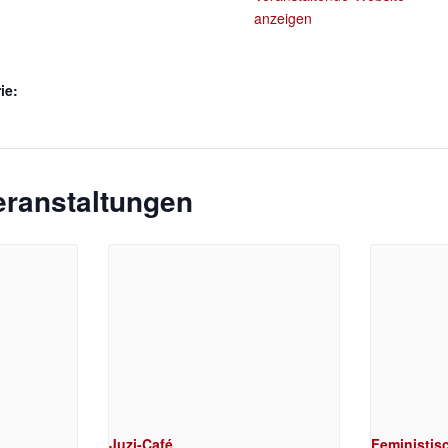
anzeigen
ie:
eranstaltungen
Juzi-Café
Feministisc