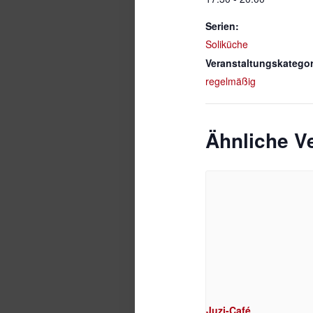
Serien:
Soliküche
Veranstaltungskategor
regelmäßig
Ähnliche V
Juzi-Café