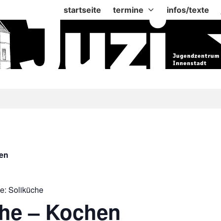
startseite
termine
infos/texte
gen
ie:
Soliküche
che – Kochen