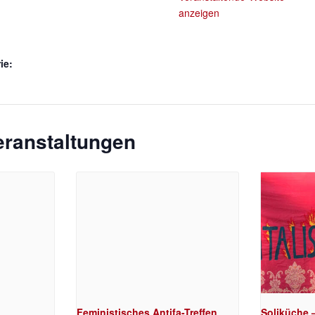
anzeigen
ie:
eranstaltungen
Feministisches Antifa-Treffen
Soliküche 