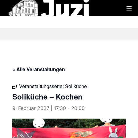
Zum
Mo
Inhalt
Juzi
springen
« Alle Veranstaltungen
Veranstaltungsserie:
Soliküche
Soliküche – Kochen
9. Februar 2027 | 17:30
-
20:00