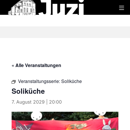
Zum
Mo
Inhalt
Juzi
springen
« Alle Veranstaltungen
Veranstaltungsserie:
Soliküche
Soliküche
7. August 2029 | 20:00