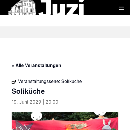
Zum
Mo
Inhalt
Juzi
springen
« Alle Veranstaltungen
Veranstaltungsserie:
Soliküche
Soliküche
19. Juni 2029 | 20:00