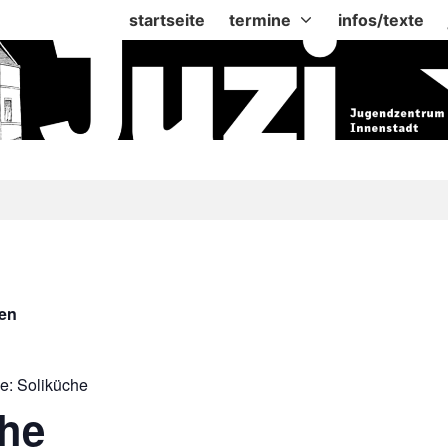
startseite
termine
infos/texte
gen
ie:
Soliküche
che