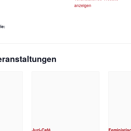
anzeigen
ie:
eranstaltungen
Juzi-Café
Feministisc