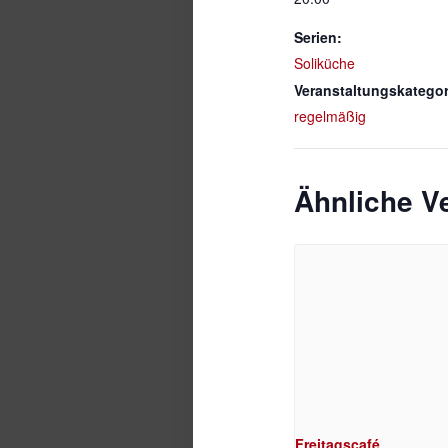
Serien:
Soliküche
Veranstaltungskategor
regelmäßig
Ähnliche V
Freitagscafé