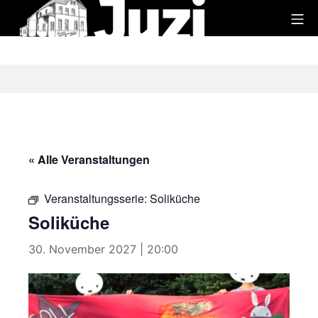
Zum
Mo
Inhalt
Juzi
springen
« Alle Veranstaltungen
Veranstaltungsserie:
Soliküche
Soliküche
30. November 2027 | 20:00