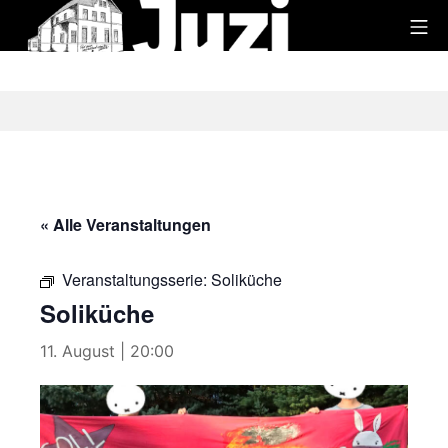
Zum
Mo
Inhalt
Juzi
springen
« Alle Veranstaltungen
Veranstaltungsserie:
Soliküche
Soliküche
11. August | 20:00