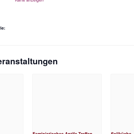
ie:
eranstaltungen
Feministisches Antifa-Treffen
Soliküche 