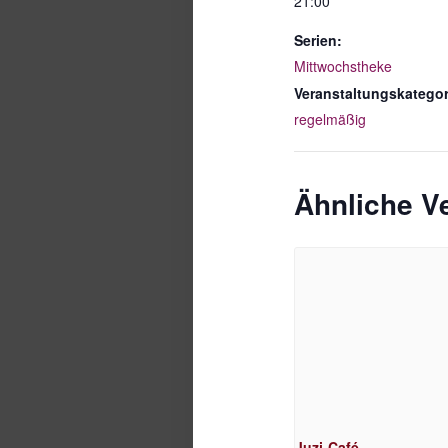
21:00
Serien:
Mittwochstheke
Veranstaltungskategor
regelmäßig
Ähnliche V
Juzi-Café