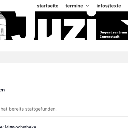
startseite
termine
infos/texte
gen
hat bereits stattgefunden.
ie:
Mittwochstheke