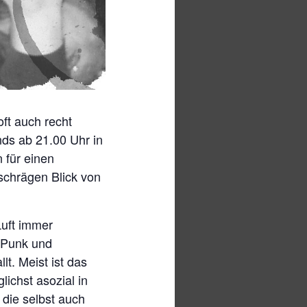
ft auch recht
nds ab 21.00 Uhr in
 für einen
schrägen Blick von
uft immer
 Punk und
t. Meist ist das
ichst asozial in
 die selbst auch