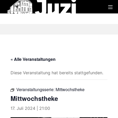
Zum
Mo
Inhalt
Juzi
springen
« Alle Veranstaltungen
Diese Veranstaltung hat bereits stattgefunden.
Veranstaltungsserie:
Mittwochstheke
Mittwochstheke
17. Juli 2024 | 21:00