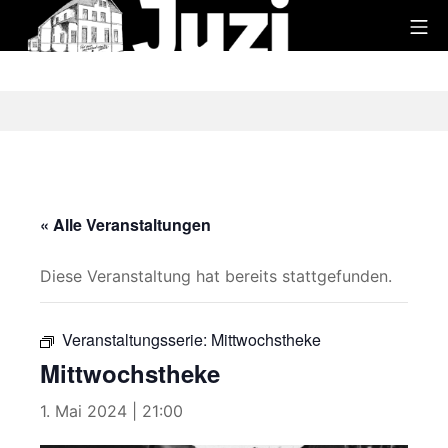
Zum
Mo
Inhalt
Juzi
springen
« Alle Veranstaltungen
Diese Veranstaltung hat bereits stattgefunden.
Veranstaltungsserie:
Mittwochstheke
Mittwochstheke
1. Mai 2024 | 21:00