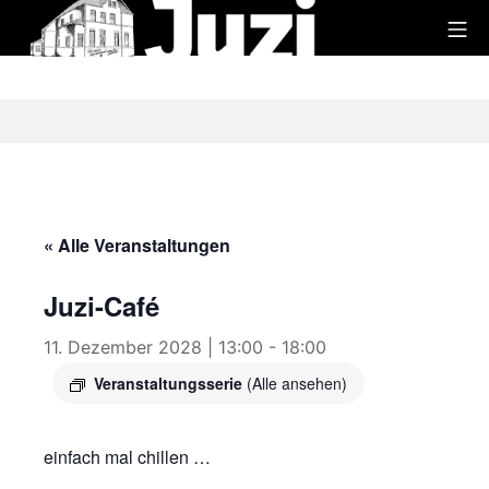
Zum
Mo
Inhalt
Juzi
springen
« Alle Veranstaltungen
Juzi-Café
11. Dezember 2028 | 13:00
-
18:00
Veranstaltungsserie
(Alle ansehen)
einfach mal chillen …