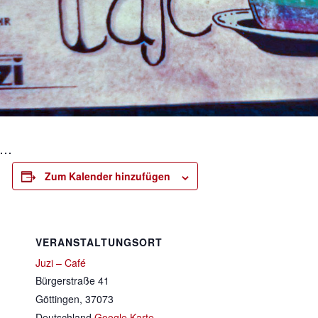
n …
Zum Kalender hinzufügen
VERANSTALTUNGSORT
Juzi – Café
Bürgerstraße 41
Göttingen
,
37073
Deutschland
Google Karte