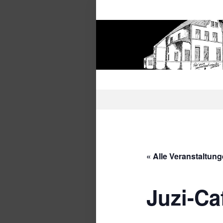
Zum
Inhalt
springen
Juzi
« Alle Veranstaltun
Juzi-Ca