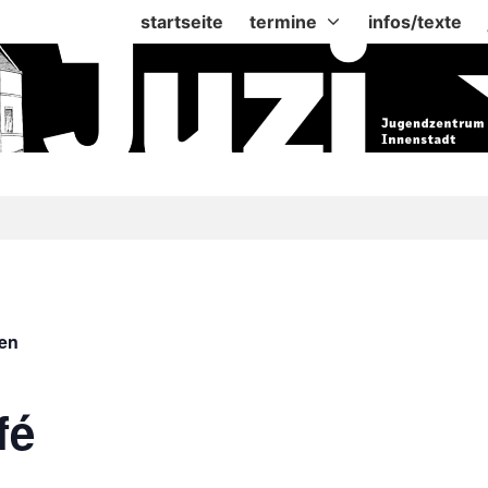
startseite
termine
infos/texte
gen
fé