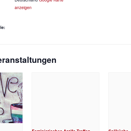
anzeigen
ie:
eranstaltungen
Feministisches Antifa-Treffen
Soliküche 