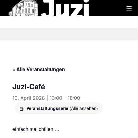
Zum
Mo
Inhalt
Juzi
springen
« Alle Veranstaltungen
Juzi-Café
10. April 2028 | 13:00
-
18:00
Veranstaltungsserie
(Alle ansehen)
einfach mal chillen …