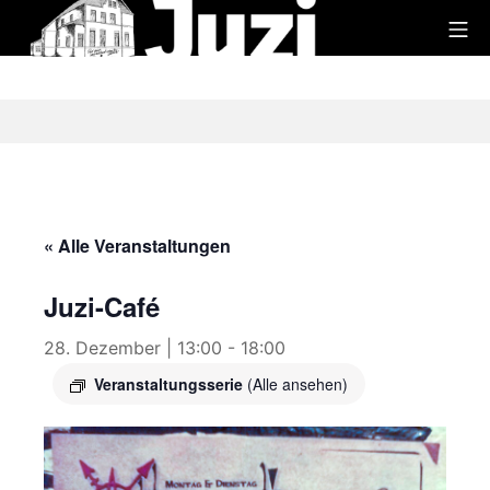
Zum
Mo
Inhalt
Juzi
springen
« Alle Veranstaltungen
Juzi-Café
28. Dezember | 13:00
-
18:00
Veranstaltungsserie
(Alle ansehen)