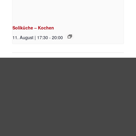
Soliküche – Kochen
11. August | 17:30
-
20:00
Mittwochstheke
Soliküche – Kochen
Impressum
Datenschutzerklärung