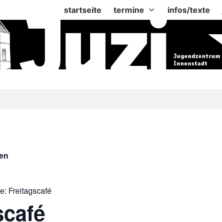
startseite
termine
infos/texte
gen
ie:
Freitagscafé
scafé