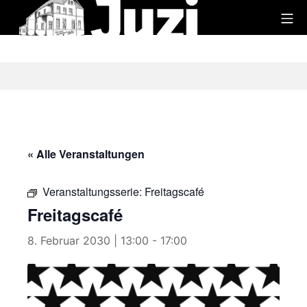
Zum
Mo
Inhalt
Juzi
springen
« Alle Veranstaltungen
Veranstaltungsserie:
Freitagscafé
Freitagscafé
8. Februar 2030 | 13:00
-
17:00