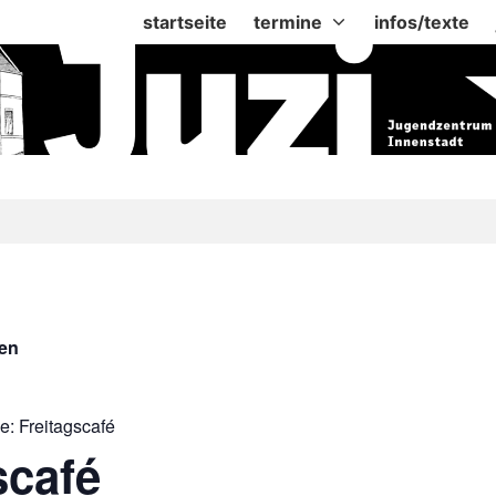
startseite
termine
infos/texte
gen
ie:
Freitagscafé
scafé