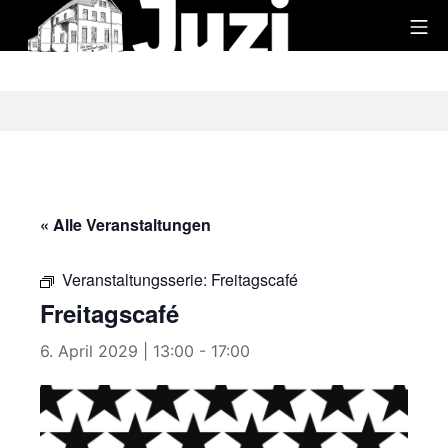
Zum
Mo
Inhalt
Juzi
springen
« Alle Veranstaltungen
Veranstaltungsserie:
Freitagscafé
Freitagscafé
6. April 2029 | 13:00
-
17:00