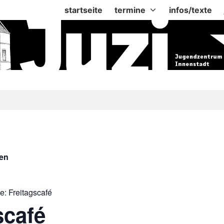
startseite
termine
infos/texte
gen
ie:
Freitagscafé
scafé