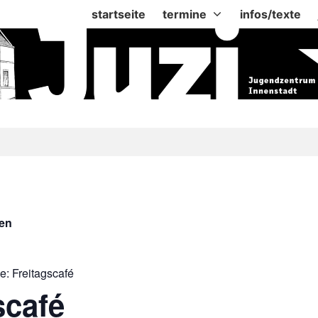
startseite
termine
infos/texte
gen
ie:
Freitagscafé
scafé