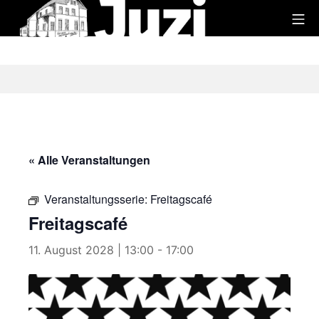
Zum
Mo
Inhalt
Juzi
springen
« Alle Veranstaltungen
Veranstaltungsserie:
Freitagscafé
Freitagscafé
11. August 2028 | 13:00
-
17:00