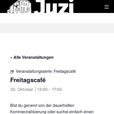
Zum
Mo
Inhalt
Juzi
springen
« Alle Veranstaltungen
Veranstaltungsserie:
Freitagscafé
Freitagscafé
30. Oktober | 13:00
-
17:00
Bist du genervt von der dauerhaften
Kommerzialisierung oder suchst einfach einen