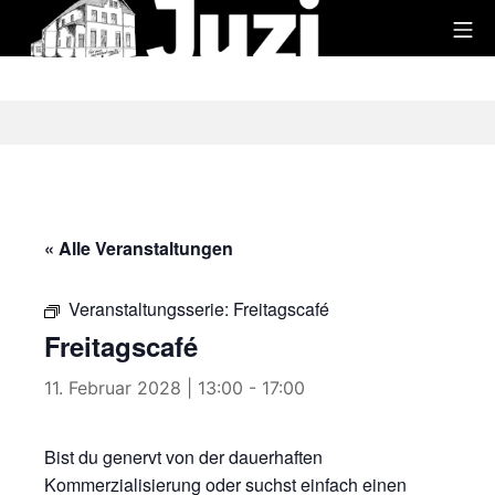
Zum
Mo
Inhalt
Juzi
springen
« Alle Veranstaltungen
Veranstaltungsserie:
Freitagscafé
Freitagscafé
11. Februar 2028 | 13:00
-
17:00
Bist du genervt von der dauerhaften
Kommerzialisierung oder suchst einfach einen