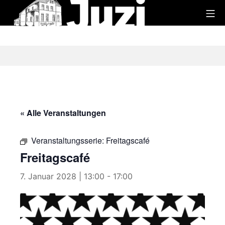
Zum
Mo
Inhalt
Juzi
springen
« Alle Veranstaltungen
Veranstaltungsserie:
Freitagscafé
Freitagscafé
7. Januar 2028 | 13:00
-
17:00