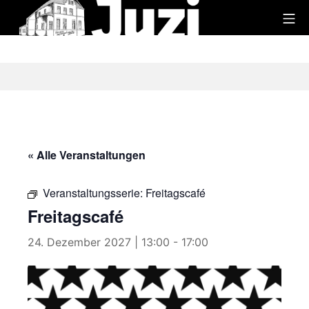
Zum
Mo
Inhalt
Juzi
springen
« Alle Veranstaltungen
Veranstaltungsserie:
Freitagscafé
Freitagscafé
24. Dezember 2027 | 13:00
-
17:00