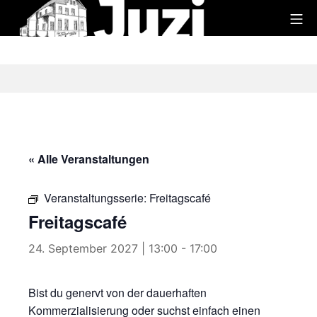
Zum
Mo
Inhalt
Juzi
springen
« Alle Veranstaltungen
Veranstaltungsserie:
Freitagscafé
Freitagscafé
24. September 2027 | 13:00
-
17:00
Bist du genervt von der dauerhaften
Kommerzialisierung oder suchst einfach einen