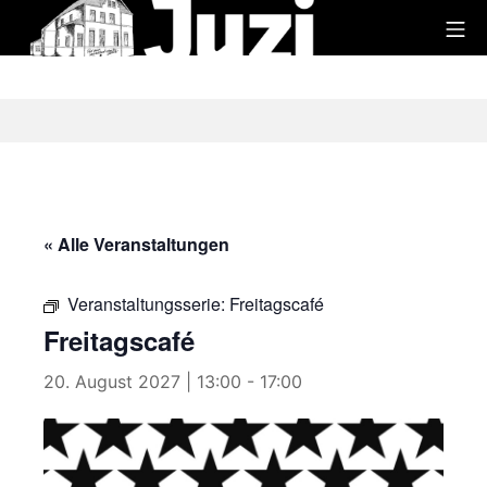
Zum
Mo
Inhalt
Juzi
springen
« Alle Veranstaltungen
Veranstaltungsserie:
Freitagscafé
Freitagscafé
20. August 2027 | 13:00
-
17:00