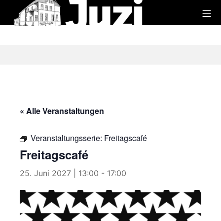
Zum
Mo
Inhalt
Juzi
springen
« Alle Veranstaltungen
Veranstaltungsserie:
Freitagscafé
Freitagscafé
25. Juni 2027 | 13:00
-
17:00