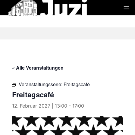
Zum
Mo
Inhalt
Juzi
springen
« Alle Veranstaltungen
Veranstaltungsserie:
Freitagscafé
Freitagscafé
12. Februar 2027 | 13:00
-
17:00