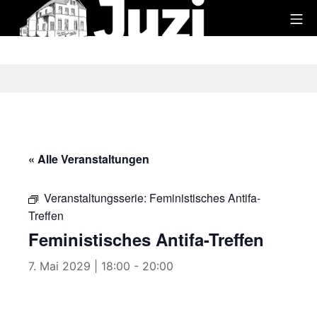
Zum
Mo
Inhalt
Juzi
springen
« Alle Veranstaltungen
Veranstaltungsserie:
Feministisches Antifa-
Treffen
Feministisches Antifa-Treffen
7. Mai 2029 | 18:00
-
20:00