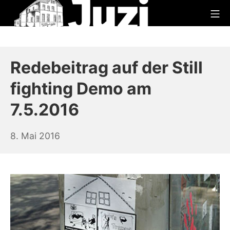
Zum
Mo
Inhalt
Juzi
springen
Redebeitrag auf der Still
fighting Demo am
7.5.2016
16.
8. Mai 2016
Oktober
2022