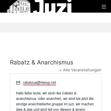
Zum
Mo
Inhalt
Juzi
springen
Rabatz & Anarchismus
« Alle Veranstaltungen
E
rabatzua@riseup.net
m
a
hallo liebe leute, wir sind r&a (rabatz &
i
anarchismus. oder anarchie). wir sind bis jetzt die
l
einzige anarchistische gruppe im juzi. wir machen
dies & das und sind teil von diesem & jenem.