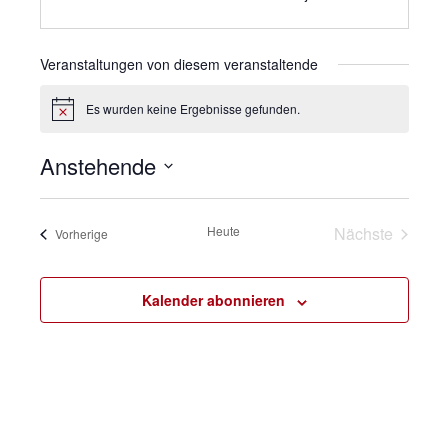
Veranstaltungen von diesem veranstaltende
Es wurden keine Ergebnisse gefunden.
H
i
n
Anstehende
w
e
D
i
s
a
Heute
Nächste
Veranstaltungen
Vorherige
t
Veranstalt
u
Kalender abonnieren
m
w
ä
h
l
e