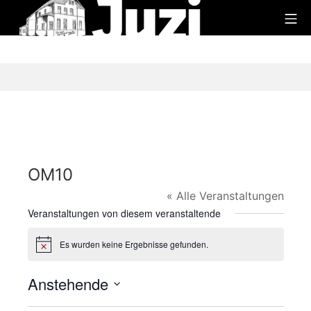
Zum
Mo
Inhalt
Juzi
springen
OM10
« Alle Veranstaltungen
Veranstaltungen von diesem veranstaltende
Es wurden keine Ergebnisse gefunden.
H
i
n
Anstehende
w
e
D
i