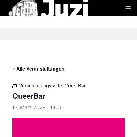
Zum
Mo
Inhalt
Juzi
springen
« Alle Veranstaltungen
Veranstaltungsserie:
QueerBar
QueerBar
15. März 2029 | 19:00