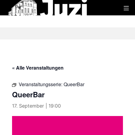
Zum
Mo
Inhalt
Juzi
springen
« Alle Veranstaltungen
Veranstaltungsserie:
QueerBar
QueerBar
17. September | 19:00