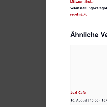
Mittwochstheke
Veranstaltungskategor
regelmäßig
Ähnliche V
Juzi-Café
10. August | 13:00
-
18: