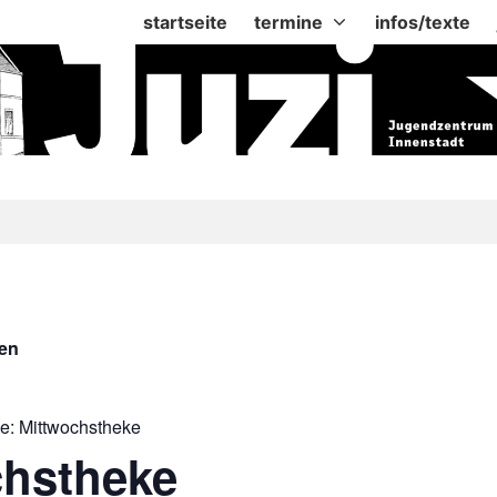
startseite
termine
infos/texte
gen
ie:
Mittwochstheke
chstheke