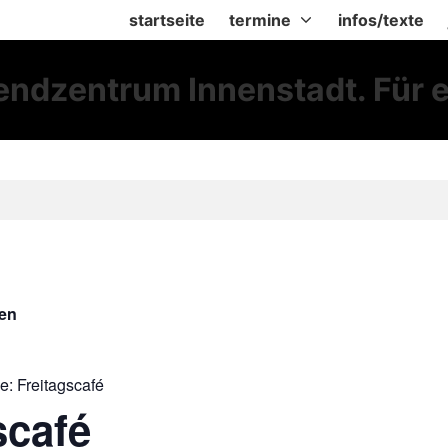
startseite
termine
infos/texte
gen
ie:
Freitagscafé
scafé