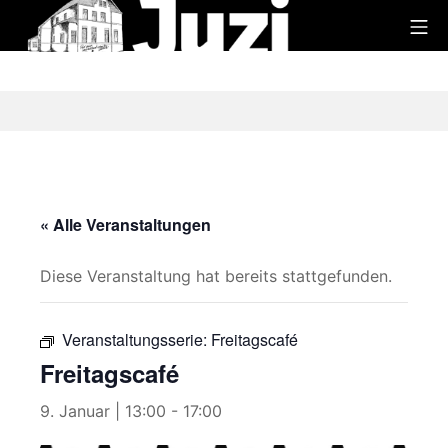
Zum
Mo
Inhalt
Juzi
springen
« Alle Veranstaltungen
Diese Veranstaltung hat bereits stattgefunden.
Veranstaltungsserie:
Freitagscafé
Freitagscafé
9. Januar | 13:00
-
17:00