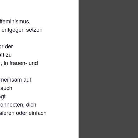
tifeminismus,
s entgegen setzen
or der
ft zu
 in frauen- und
emeinsam auf
 auch
gt.
connecten, dich
sieren oder einfach