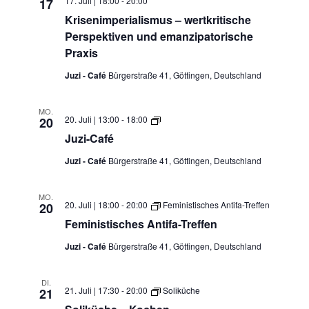
17. Juli | 18:00
-
20:00
17
Krisenimperialismus – wertkritische
Perspektiven und emanzipatorische
Praxis
Juzi - Café
Bürgerstraße 41, Göttingen, Deutschland
MO.
J
20. Juli | 13:00
-
18:00
20
u
Juzi-Café
z
i
Juzi - Café
Bürgerstraße 41, Göttingen, Deutschland
-
C
a
f
MO.
20. Juli | 18:00
-
20:00
Feministisches Antifa-Treffen
20
é
Feministisches Antifa-Treffen
Juzi - Café
Bürgerstraße 41, Göttingen, Deutschland
DI.
21. Juli | 17:30
-
20:00
Soliküche
21