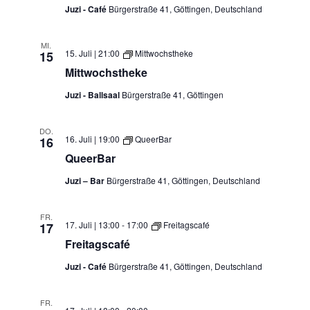
g
Juzi - Café
Bürgerstraße 41, Göttingen, Deutschland
a
t
MI.
i
15. Juli | 21:00
Mittwochstheke
15
o
Mittwochstheke
n
Juzi - Ballsaal
Bürgerstraße 41, Göttingen
DO.
16. Juli | 19:00
QueerBar
16
QueerBar
Juzi – Bar
Bürgerstraße 41, Göttingen, Deutschland
FR.
17. Juli | 13:00
-
17:00
Freitagscafé
17
Freitagscafé
Juzi - Café
Bürgerstraße 41, Göttingen, Deutschland
FR.